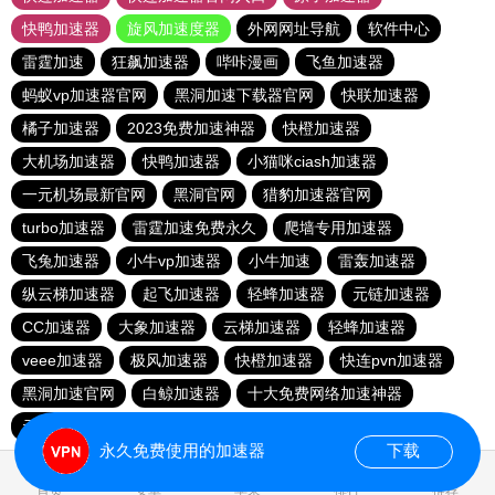
快鸭加速器
旋风加速度器
外网网址导航
软件中心
雷霆加速
狂飙加速器
哔咔漫画
飞鱼加速器
蚂蚁vp加速器官网
黑洞加速下载器官网
快联加速器
橘子加速器
2023免费加速神器
快橙加速器
大机场加速器
快鸭加速器
小猫咪ciash加速器
一元机场最新官网
黑洞官网
猎豹加速器官网
turbo加速器
雷霆加速免费永久
爬墙专用加速器
飞兔加速器
小牛vp加速器
小牛加速
雷轰加速器
纵云梯加速器
起飞加速器
轻蜂加速器
元链加速器
CC加速器
大象加速器
云梯加速器
轻蜂加速器
veee加速器
极风加速器
快橙加速器
快连pvn加速器
黑洞加速官网
白鲸加速器
十大免费网络加速神器
元链加速器
永久免费使用的加速器
下载
1.689327s
首页
安卓
苹果
排行
推荐