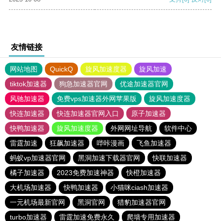
友情链接
网站地图
QuickQ
旋风加速度器
旋风加速
tiktok加速器
狗急加速器官网
优途加速器官网
风驰加速器
免费vps加速器外网苹果版
旋风加速度器
快连加速器
快连加速器官网入口
原子加速器
快鸭加速器
旋风加速度器
外网网址导航
软件中心
雷霆加速
狂飙加速器
哔咔漫画
飞鱼加速器
蚂蚁vp加速器官网
黑洞加速下载器官网
快联加速器
橘子加速器
2023免费加速神器
快橙加速器
大机场加速器
快鸭加速器
小猫咪ciash加速器
一元机场最新官网
黑洞官网
猎豹加速器官网
turbo加速器
雷霆加速免费永久
爬墙专用加速器