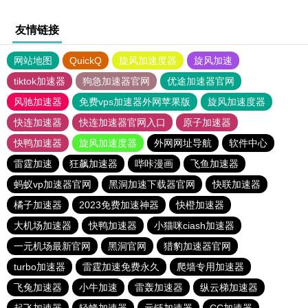
友情链接
网站地图
QuickQ
旋风加速度器
旋风加速
tiktok加速器
狗急加速器官网
优途加速器官网
风驰加速器
免费vps加速器外网苹果版
旋风加速度器
快连加速器
快连加速器官网入口
原子加速器
快鸭加速器
旋风加速度器
外网网址导航
软件中心
雷霆加速
狂飙加速器
哔咔漫画
飞鱼加速器
蚂蚁vp加速器官网
黑洞加速下载器官网
快联加速器
橘子加速器
2023免费加速神器
快橙加速器
大机场加速器
快鸭加速器
小猫咪ciash加速器
一元机场最新官网
黑洞官网
猎豹加速器官网
turbo加速器
雷霆加速免费永久
爬墙专用加速器
飞兔加速器
小牛加速
雷轰加速器
纵云梯加速器