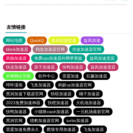
友情链接
网站地图
QuickQ
旋风加速度器
旋风加速
tiktok加速器
狗急加速器官网
优途加速器官网
风驰加速器
免费vps加速器外网苹果版
旋风加速度器
快连加速器
原子加速器
快鸭加速器
旋风加速度器
外网网址导航
软件中心
雷霆加速
狂飙加速器
哔咔漫画
飞鱼加速器
蚂蚁vp加速器官网
黑洞加速下载器官网
快联加速器
橘子加速器
2023免费加速神器
快橙加速器
大机场加速器
快鸭加速器
小猫咪ciash加速器
一元机场最新官网
黑洞官网
猎豹加速器官网
turbo加速器
雷霆加速免费永久
爬墙专用加速器
飞兔加速器