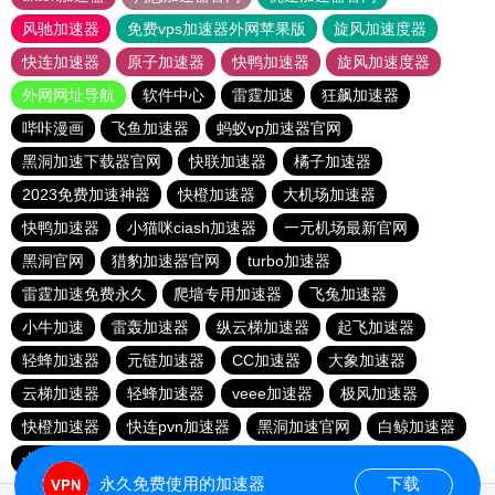
风驰加速器
免费vps加速器外网苹果版
旋风加速度器
快连加速器
原子加速器
快鸭加速器
旋风加速度器
外网网址导航
软件中心
雷霆加速
狂飙加速器
哔咔漫画
飞鱼加速器
蚂蚁vp加速器官网
黑洞加速下载器官网
快联加速器
橘子加速器
2023免费加速神器
快橙加速器
大机场加速器
快鸭加速器
小猫咪ciash加速器
一元机场最新官网
黑洞官网
猎豹加速器官网
turbo加速器
雷霆加速免费永久
爬墙专用加速器
飞兔加速器
小牛加速
雷轰加速器
纵云梯加速器
起飞加速器
轻蜂加速器
元链加速器
CC加速器
大象加速器
云梯加速器
轻蜂加速器
veee加速器
极风加速器
快橙加速器
快连pvn加速器
黑洞加速官网
白鲸加速器
十大免费网络加速神器
元链加速器
永久免费使用的加速器
下载