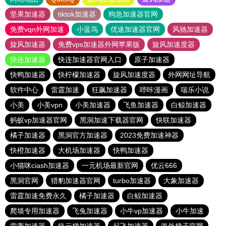
坚果加速器
tiktok加速器
狗急加速器官网
免费vqn外网加速
小蓝鸟
优途加速器官网
风驰加速器
旋风加速器
免费vps加速器外网苹果版
旋风加速度器
快连加速器
快连加速器官网入口
原子加速器
快鸭加速器
快柠檬加速器
旋风加速度器
外网网址导航
软件中心
雷霆加速
狂飙加速器
哔咔漫画
瑞乐小说
小美
小美vpn
小美加速器
飞鱼加速器
白鲸加速器
蚂蚁vp加速器官网
黑洞加速下载器官网
快联加速器
橘子加速器
黑洞官方加速器
2023免费加速神器
快橙加速器
大机场加速器
快鸭加速器
小猫咪ciash加速器
一元机场最新官网
优云666
黑洞官网
猎豹加速器官网
turbo加速器
大象加速器
雷霆加速免费永久
橘子加速器
白鲸加速器
爬墙专用加速器
飞兔加速器
小牛vp加速器
小牛加速