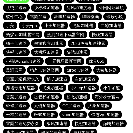
快鸭加速器
快柠檬加速器
旋风加速度器
外网网址导航
软件中心
雷霆加速
狂飙加速器
哔咔漫画
瑞乐小说
小美
小美vpn
小美加速器
飞鱼加速器
白鲸加速器
蚂蚁vp加速器官网
黑洞加速下载器官网
快联加速器
橘子加速器
黑洞官方加速器
2023免费加速神器
快橙加速器
大机场加速器
快鸭加速器
小猫咪ciash加速器
一元机场最新官网
优云666
黑洞官网
猎豹加速器官网
turbo加速器
大象加速器
雷霆加速免费永久
橘子加速器
白鲸加速器
爬墙专用加速器
飞兔加速器
小牛vp加速器
小牛加速
雷轰加速器
纵云梯加速器
起飞加速器
海外梯子官网
轻蜂加速器
元链加速器
CC加速器
大象加速器
云梯加速器
轻蜂加速器
veee加速器
快连vρn加速器
雷霆加速免费永久
极风加速器
快橙加速器
海鸥加速器
快连pvn加速器
黑洞加速官网
白鲸加速器