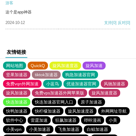
游客
这个是app神器
2024-10-12
支持
[0]
反对
[0]
友情链接
网站地图
QuickQ
旋风加速度器
旋风加速
坚果加速器
tiktok加速器
狗急加速器官网
免费vqn外网加速
小蓝鸟
优途加速器官网
风驰加速器
旋风加速器
免费vps加速器外网苹果版
旋风加速度器
快连加速器
快连加速器官网入口
原子加速器
快鸭加速器
快柠檬加速器
旋风加速度器
外网网址导航
软件中心
雷霆加速
狂飙加速器
哔咔漫画
小美
小美vpn
小美加速器
飞鱼加速器
白鲸加速器