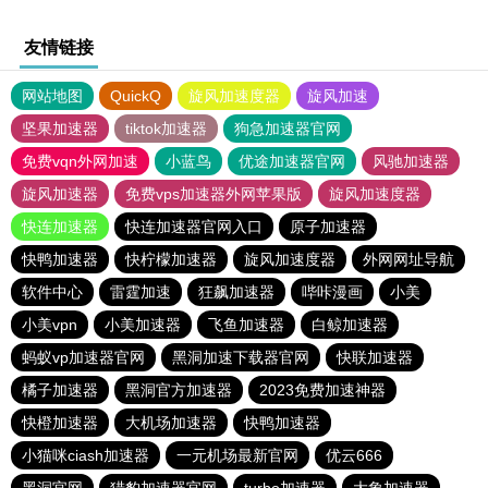
友情链接
网站地图
QuickQ
旋风加速度器
旋风加速
坚果加速器
tiktok加速器
狗急加速器官网
免费vqn外网加速
小蓝鸟
优途加速器官网
风驰加速器
旋风加速器
免费vps加速器外网苹果版
旋风加速度器
快连加速器
快连加速器官网入口
原子加速器
快鸭加速器
快柠檬加速器
旋风加速度器
外网网址导航
软件中心
雷霆加速
狂飙加速器
哔咔漫画
小美
小美vpn
小美加速器
飞鱼加速器
白鲸加速器
蚂蚁vp加速器官网
黑洞加速下载器官网
快联加速器
橘子加速器
黑洞官方加速器
2023免费加速神器
快橙加速器
大机场加速器
快鸭加速器
小猫咪ciash加速器
一元机场最新官网
优云666