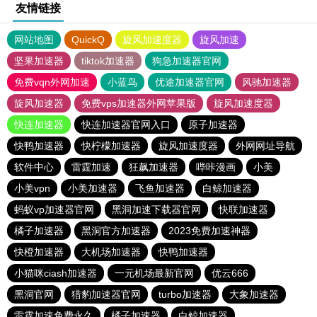
友情链接
网站地图
QuickQ
旋风加速度器
旋风加速
坚果加速器
tiktok加速器
狗急加速器官网
免费vqn外网加速
小蓝鸟
优途加速器官网
风驰加速器
旋风加速器
免费vps加速器外网苹果版
旋风加速度器
快连加速器
快连加速器官网入口
原子加速器
快鸭加速器
快柠檬加速器
旋风加速度器
外网网址导航
软件中心
雷霆加速
狂飙加速器
哔咔漫画
小美
小美vpn
小美加速器
飞鱼加速器
白鲸加速器
蚂蚁vp加速器官网
黑洞加速下载器官网
快联加速器
橘子加速器
黑洞官方加速器
2023免费加速神器
快橙加速器
大机场加速器
快鸭加速器
小猫咪ciash加速器
一元机场最新官网
优云666
黑洞官网
猎豹加速器官网
turbo加速器
大象加速器
雷霆加速免费永久
橘子加速器
白鲸加速器