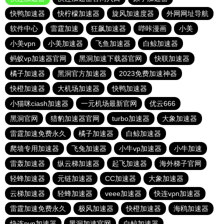
快鸭加速器
快柠檬加速器
旋风加速度器
外网网址导航
软件中心
雷霆加速
狂飙加速器
哔咔漫画
小美
小美vpn
小美加速器
飞鱼加速器
白鲸加速器
蚂蚁vp加速器官网
黑洞加速下载器官网
快联加速器
橘子加速器
黑洞官方加速器
2023免费加速神器
快橙加速器
大机场加速器
快鸭加速器
小猫咪ciash加速器
一元机场最新官网
优云666
黑洞官网
猎豹加速器官网
turbo加速器
大象加速器
雷霆加速免费永久
橘子加速器
白鲸加速器
爬墙专用加速器
飞兔加速器
小牛vp加速器
小牛加速
雷轰加速器
纵云梯加速器
起飞加速器
海外梯子官网
轻蜂加速器
元链加速器
CC加速器
大象加速器
云梯加速器
轻蜂加速器
veee加速器
快连vρn加速器
雷霆加速免费永久
极风加速器
快橙加速器
海鸥加速器
快连pvn加速器
黑洞加速官网
白鲸加速器