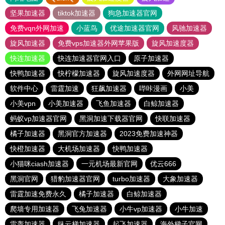
坚果加速器
tiktok加速器
狗急加速器官网
免费vqn外网加速
小蓝鸟
优途加速器官网
风驰加速器
旋风加速器
免费vps加速器外网苹果版
旋风加速度器
快连加速器
快连加速器官网入口
原子加速器
快鸭加速器
快柠檬加速器
旋风加速度器
外网网址导航
软件中心
雷霆加速
狂飙加速器
哔咔漫画
小美
小美vpn
小美加速器
飞鱼加速器
白鲸加速器
蚂蚁vp加速器官网
黑洞加速下载器官网
快联加速器
橘子加速器
黑洞官方加速器
2023免费加速神器
快橙加速器
大机场加速器
快鸭加速器
小猫咪ciash加速器
一元机场最新官网
优云666
黑洞官网
猎豹加速器官网
turbo加速器
大象加速器
雷霆加速免费永久
橘子加速器
白鲸加速器
爬墙专用加速器
飞兔加速器
小牛vp加速器
小牛加速
雷轰加速器
纵云梯加速器
起飞加速器
海外梯子官网