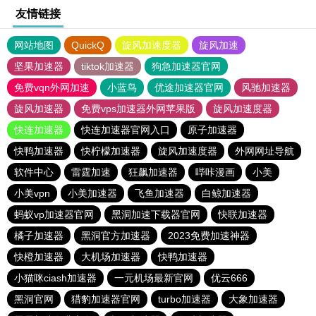
友情链接
网站地图
QuickQ
旋风加速度器
旋风加速
坚果加速器
tiktok加速器
狗急加速器官网
免费vqn外网加速
小蓝鸟
优途加速器官网
风驰加速器
旋风加速器
免费vps加速器外网苹果版
旋风加速度器
快连加速器
快连加速器官网入口
原子加速器
快鸭加速器
快柠檬加速器
旋风加速度器
外网网址导航
软件中心
雷霆加速
狂飙加速器
哔咔漫画
小美
小美vpn
小美加速器
飞鱼加速器
白鲸加速器
蚂蚁vp加速器官网
黑洞加速下载器官网
快联加速器
橘子加速器
黑洞官方加速器
2023免费加速神器
快橙加速器
大机场加速器
快鸭加速器
小猫咪ciash加速器
一元机场最新官网
优云666
黑洞官网
猎豹加速器官网
turbo加速器
大象加速器