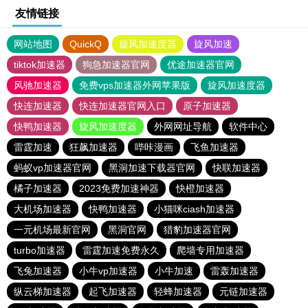
友情链接
网站地图
QuickQ
旋风加速度器
旋风加速
tiktok加速器
狗急加速器官网
优途加速器官网
风驰加速器
免费vps加速器外网苹果版
旋风加速度器
快连加速器
快连加速器官网入口
原子加速器
快鸭加速器
旋风加速度器
外网网址导航
软件中心
雷霆加速
狂飙加速器
哔咔漫画
飞鱼加速器
蚂蚁vp加速器官网
黑洞加速下载器官网
快联加速器
橘子加速器
2023免费加速神器
快橙加速器
大机场加速器
快鸭加速器
小猫咪ciash加速器
一元机场最新官网
黑洞官网
猎豹加速器官网
turbo加速器
雷霆加速免费永久
爬墙专用加速器
飞兔加速器
小牛vp加速器
小牛加速
雷轰加速器
纵云梯加速器
起飞加速器
轻蜂加速器
元链加速器