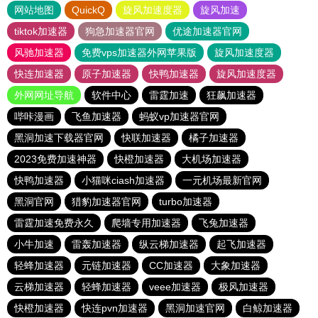
网站地图
QuickQ
旋风加速度器
旋风加速
tiktok加速器
狗急加速器官网
优途加速器官网
风驰加速器
免费vps加速器外网苹果版
旋风加速度器
快连加速器
原子加速器
快鸭加速器
旋风加速度器
外网网址导航
软件中心
雷霆加速
狂飙加速器
哔咔漫画
飞鱼加速器
蚂蚁vp加速器官网
黑洞加速下载器官网
快联加速器
橘子加速器
2023免费加速神器
快橙加速器
大机场加速器
快鸭加速器
小猫咪ciash加速器
一元机场最新官网
黑洞官网
猎豹加速器官网
turbo加速器
雷霆加速免费永久
爬墙专用加速器
飞兔加速器
小牛加速
雷轰加速器
纵云梯加速器
起飞加速器
轻蜂加速器
元链加速器
CC加速器
大象加速器
云梯加速器
轻蜂加速器
veee加速器
极风加速器
快橙加速器
快连pvn加速器
黑洞加速官网
白鲸加速器